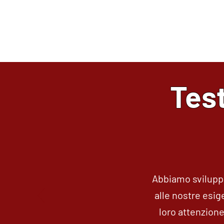
Scopri infinite possibilità con 
commercio globale.
Test
Abbiamo sviluppa
alle nostre esig
loro attenzione 