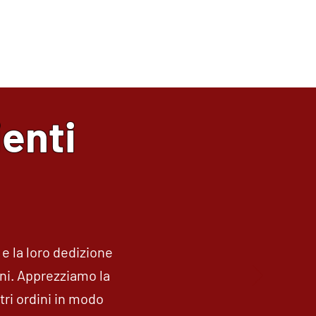
o partner di fiducia nel mondo del
ienti
e la loro dedizione
oni. Apprezziamo la
stri ordini in modo