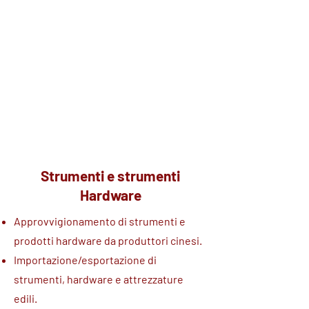
bellezza e cosmetici dalla Cina.
Assistenza nella produzione e nel
confezionamento del marchio del
distributore.
Import/export di prodotti di
bellezza e cosmetici.
Conformità alle normative e alle
certificazioni di settore per i
cosmetici.
Strumenti e strumenti
Hardware
Approvvigionamento di strumenti e
prodotti hardware da produttori cinesi.
Importazione/esportazione di
strumenti, hardware e attrezzature
edili.